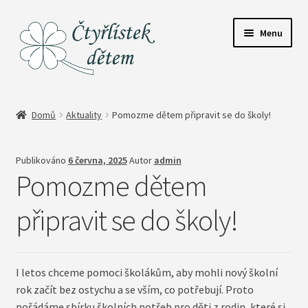
Přeskočit
Přejít
Menu
na
k
navigaci
obsahu
webu
Expand
O Čtyřlístku
child
Domů
Aktuality
Pomozme dětem připravit se do školy!
menu
Expand
Služby
child
Publikováno
6 června, 2025
Autor
admin
menu
Příběhy rodin
Pomozme dětem
Pro dárce
připravit se do školy!
Expand
Obchůdek pro štěstí
child
menu
I letos chceme pomoci školákům, aby mohli nový školní
rok začít bez ostychu a se vším, co potřebují. Proto
pořádáme sbírku školních potřeb pro děti z rodin, které si