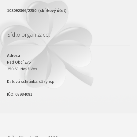
103092366/2250 (sbírkový účet)
Sídlo organizace:
Adresa
Nad Obcí 275
250 63 Nová Ves
Datová schránka: s5zyhsp
IČO: 08994081