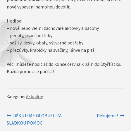
nové vybavení nemohou dovolit.
Hodí se:
– nové nebo velmi zachovalé aktovky a batohy
– penály, psací potřeby
– sešity, desky, obaly, výtvarné potřeby
– přezůvky, krabičky na svačiny, láhve na pití
Věci můžete nosit až do konce června k nám do Čtyřlístku.
Každá pomoc se počítá!
Kategorie:
Aktuality
Navigace
Předchozí
Následující
DĚKUJEME GLOBUSU ZA
Děkujeme!
příspěvek:
příspěvek:
SLADKOU POMOC!
pro