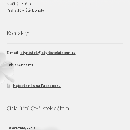
K Učilišti 50/13
Praha 10 – Štěrboholy
Kontakty:
E-mail:
ctyrlistek@ctyrlistekdetem.cz
Tel:
724 667 690
Najdete nás na Facebooku
Čísla účtů Čtyřlístek dětem:
103092948/2250