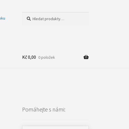
Hledat:
Hledat
oku
Kč
0,00
0 položek
Pomáhejte s námi: