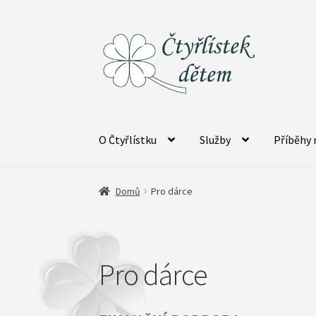
Přeskočit
Přejít
na
k
navigaci
obsahu
webu
O Čtyřlístku
Služby
Příběhy 
Domů
Pro dárce
Pro dárce