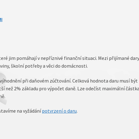
I
eré jim pomáhají v nepříznivé finanční situaci. Mezi přijímané dar
aviny, školní potřeby a věci do domácnosti.
zvýhodnění při daňovém zúčtování. Celková hodnota daru musí být
ší než 2% základu pro výpočet daně. Lze odečíst maximální částk
ně.
stavíme na vyžádání
potvrzení o daru
.