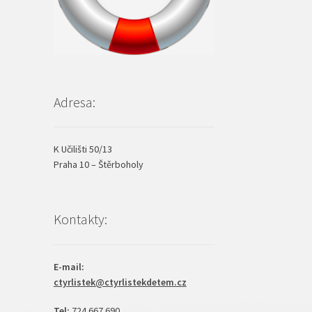
Adresa:
K Učilišti 50/13
Praha 10 – Štěrboholy
Kontakty:
E-mail:
ctyrlistek@ctyrlistekdetem.cz
Tel:
724 667 690