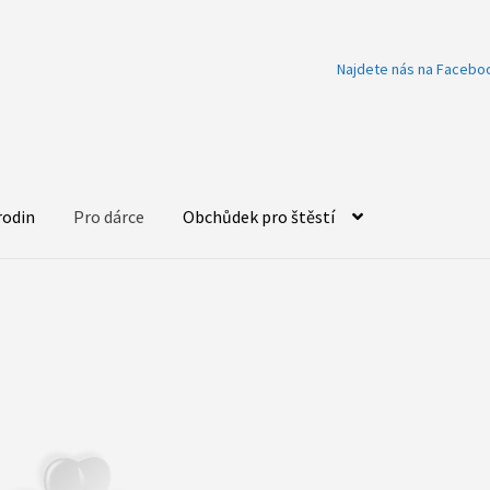
Najdete nás na Facebo
rodin
Pro dárce
Obchůdek pro štěstí