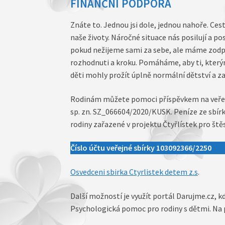
FINANČNÍ PODPORA
Znáte to. Jednou jsi dole, jednou nahoře. Ce
naše životy. Náročné situace nás posilují a poso
pokud nežijeme sami za sebe, ale máme zodpo
rozhodnuti a kroku. Pomáháme, aby ti, kterým 
děti mohly prožít úplně normální dětství a za
Rodinám můžete pomoci příspěvkem na veřejn
sp. zn. SZ_066604/2020/KUSK. Peníze ze sbírk
rodiny zařazené v projektu Čtyřlístek pro štěs
Číslo účtu veřejné sbírky 103092366/2250
Osvedceni sbirka Ctyrlistek detem z.s
.
Další možností je využít portál Darujme.cz, 
Psychologická pomoc pro rodiny s dětmi. Na 