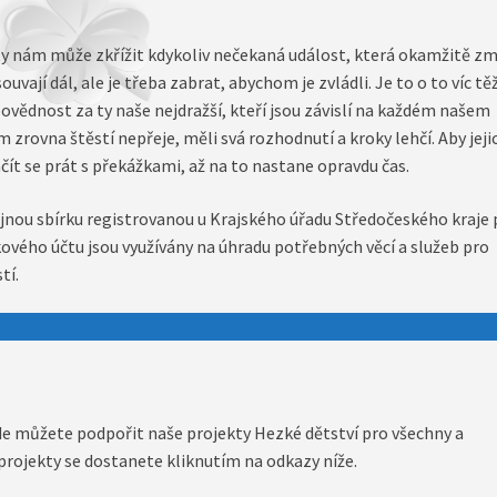
sty nám může zkřížit kdykoliv nečekaná událost, která okamžitě z
uvají dál, ale je třeba zabrat, abychom je zvládli. Je to o to víc těž
vědnost za ty naše nejdražší, kteří jsou závislí na každém našem
zrovna štěstí nepřeje, měli svá rozhodnutí a kroky lehčí. Aby jeji
čít se prát s překážkami, až na to nastane opravdu čas.
ou sbírku registrovanou u Krajského úřadu Středočeského kraje
ového účtu jsou využívány na úhradu potřebných věcí a služeb pro
tí.
kde můžete podpořit naše projekty Hezké dětství pro všechny a
projekty se dostanete kliknutím na odkazy níže.