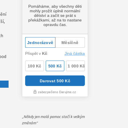
mění
ší,
ch
 pod
„Někdy jen malá pomoc
stačí k velkým
změnám“